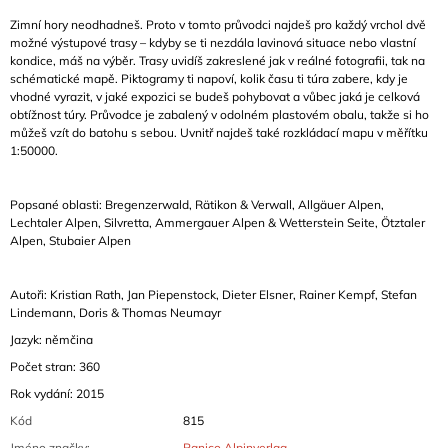
Zimní hory neodhadneš. Proto v tomto průvodci najdeš pro každý vrchol dvě
možné výstupové trasy – kdyby se ti nezdála lavinová situace nebo vlastní
kondice, máš na výběr. Trasy uvidíš zakreslené jak v reálné fotografii, tak na
schématické mapě. Piktogramy ti napoví, kolik času ti túra zabere, kdy je
vhodné vyrazit, v jaké expozici se budeš pohybovat a vůbec jaká je celková
obtížnost túry. Průvodce je zabalený v odolném plastovém obalu, takže si ho
můžeš vzít do batohu s sebou. Uvnitř najdeš také rozkládací mapu v měřítku
1:50000.
Popsané oblasti: Bregenzerwald, Rätikon & Verwall, Allgäuer Alpen,
Lechtaler Alpen, Silvretta, Ammergauer Alpen & Wetterstein Seite, Ötztaler
Alpen, Stubaier Alpen
Autoři:
Kristian Rath,
Jan Piepenstock,
Dieter Elsner,
Rainer Kempf,
Stefan
Lindemann,
Doris & Thomas Neumayr
Jazyk: němčina
Počet stran: 360
Rok vydání: 2015
Kód
815
Jméno značky
:
Panico Alpinverlag