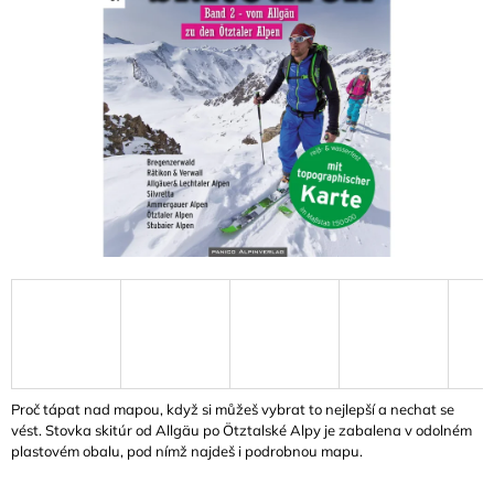
A
J
Í
T
?
HLEDAT
D
O
P
O
Proč tápat nad mapou, když si můžeš vybrat to nejlepší a nechat se
R
vést. Stovka skitúr od Allgäu po Ötztalské Alpy je zabalena v odolném
U
plastovém obalu, pod nímž najdeš i podrobnou mapu.
Č
U