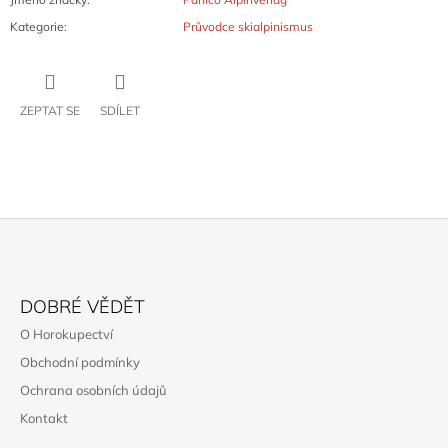
Kategorie
:
Průvodce skialpinismus
ZEPTAT SE
SDÍLET
Z
Á
DOBRÉ VĚDĚT
P
O Horokupectví
A
Obchodní podmínky
T
Ochrana osobních údajů
Í
Kontakt