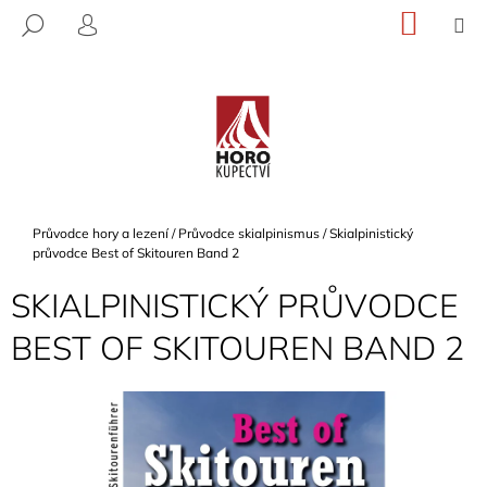
K
Přejít
NÁKU
M
HLEDAT
na
KOŠÍK
O
PŘIHLÁŠENÍ
ZPĚT
ZPĚT
obsah
Š
Í
C
K
O
P
O
T
Domů
Průvodce hory a lezení
/
Průvodce skialpinismus
/
Skialpinistický
Ř
průvodce Best of Skitouren Band 2
E
SKIALPINISTICKÝ PRŮVODCE
B
BEST OF SKITOUREN BAND 2
U
J
E
T
E
N