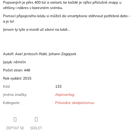
Popsaných je přes 400 túr a variant, ke každé je výřez příslušné mapy, u
většiny i nákres v barevném snímku.
Pomocí připojeného kódu si můžeš do smartphone stáhnout potřebná data –
a je to!
Jenom ty lyže a morál už závisí na tobě...
Autoři: Axel Jentzsch-Rabl, Johann Zagajsek
Jazyk: němčin
Počet stran: 448
Rok vydání: 2015
Kód
133
Jméno značky
:
Alpinverlag
Kategorie
:
Průvodce skialpinismus
ZEPTAT SE
SDÍLET