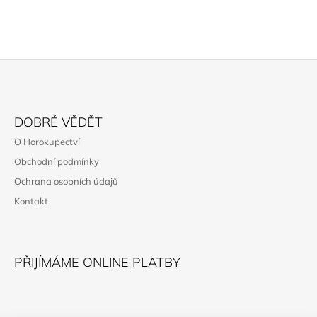
Z
Á
DOBRÉ VĚDĚT
P
O Horokupectví
A
Obchodní podmínky
T
Ochrana osobních údajů
Í
Kontakt
PŘIJÍMÁME ONLINE PLATBY