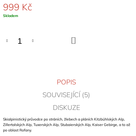
999 Kč
J
E
Měrná
Skladem
M
cena:
E
KLETTERFÜHRER
DO
FRANKENJURA
KOŠÍKU
BAND
2
(FRANKENJURA
-
SCHWERTNER)
1
089
POPIS
Kč
SOUVISEJÍCÍ (5)
DISKUZE
Skialpinistický průvodce po stráních, žlebech a pláních Kitzbühlských Alp,
Zillertalských Alp, Tuxerských Alp, Stubaierských Alp, Kaiser Gebirge, a to až
po oblast Rofany.