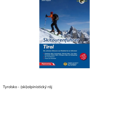
A
J
Í
T
?
HLEDAT
Tyrolsko - (ski)alpinistický ráj
D
O
P
O
R
U
Č
U