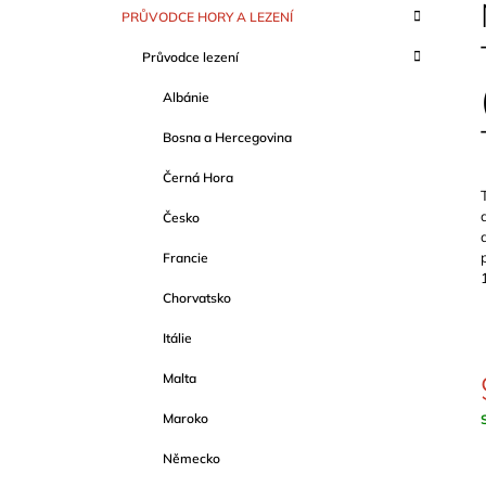
S
K
Přeskočit
999 Kč
PRŮVODCE HORY A LEZENÍ
T
A
kategorie
T
R
Průvodce lezení
E
A
G
Albánie
O
N
R
N
Bosna a Hercegovina
I
Í
E
Černá Hora
P
A
Česko
N
Francie
E
Chorvatsko
L
Itálie
Malta
Maroko
c
Německo