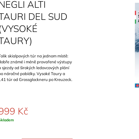
NEGLI ALTI
799 Kč
TAURI DEL SUD
(VYSOKÉ
TAURY)
Tolik skialpových túr na jednom místě:
dobře známé i méně provařené výstupy
a sjezdy od širokých ledovcových plání
po náročné pobídky. Vysoké Taury a
141 túr od Grossglockneru po Kreuzeck.
999 Kč
Měrná
Skladem
ena: