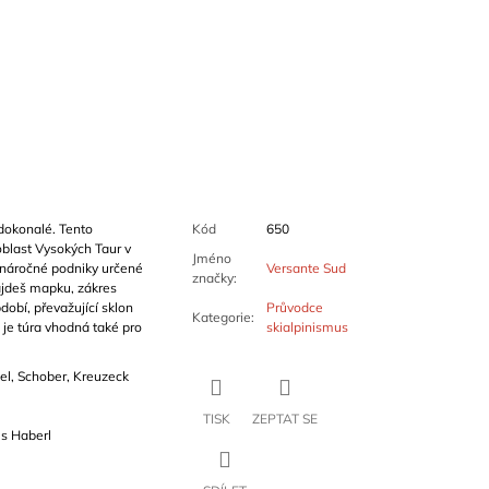
dokonalé. Tento
Kód
650
blast Vysokých Taur v
Jméno
 náročné podniky určené
Versante Sud
značky
:
ajdeš mapku, zákres
obí, převažující sklon
Průvodce
Kategorie
:
 je túra vhodná také pro
skialpinismus
el, Schober, Kreuzeck
TISK
ZEPTAT SE
es Haberl