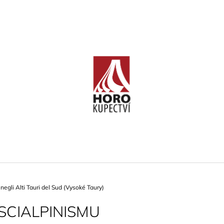
CO POTŘEBUJETE NAJÍT?
HLEDAT
DOPORUČUJEME
negli Alti Tauri del Sud (Vysoké Taury)
SCIALPINISMU
ČESKÉ STŘEDOHOŘÍ (BÖHMISCHES
KELTENKALK IV
MITTELGEBIRGE)
1 190 Kč