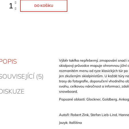
DO KOŠÍKU
POPIS
Výběr takřka nepřeberný, zmapování snad i 
skialpový průvodce mapuje ohromnou jižní o
rozmanitém menu od ryze klasických túr po
SOUVISEJÍCÍ (5)
jen zkušeným skialpinistům. U každé túry n
trasy do fotografie, doporučení vhodného obd
svahu, celkovou náročnost a informaci, zdali
DISKUZE
snowboard.
Popsané oblasti: Glockner, Goldberg, Ankog
Autoři: Robert Zink, Stefan Lieb-Lind, Hann
Jazyk: Italština