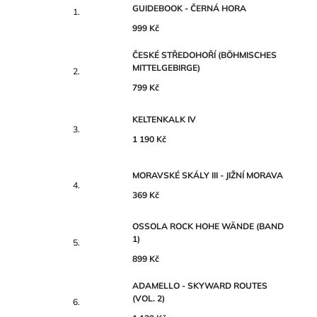
GUIDEBOOK - ČERNÁ HORA
999 Kč
ČESKÉ STŘEDOHOŘÍ (BÖHMISCHES
MITTELGEBIRGE)
799 Kč
KELTENKALK IV
1 190 Kč
MORAVSKÉ SKÁLY III - JIŽNÍ MORAVA
369 Kč
OSSOLA ROCK HOHE WÄNDE (BAND
1)
899 Kč
ADAMELLO - SKYWARD ROUTES
(VOL. 2)