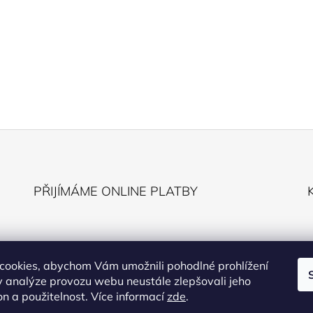
PŘIJÍMÁME ONLINE PLATBY
cookies, abychom Vám umožnili pohodlné prohlížení
 analýze provozu webu neustále zlepšovali jeho
on a použitelnost. Více informací
zde
.