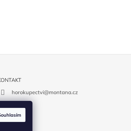
KONTAKT
horokupectvi@montana.cz
Souhlasím
Facebook