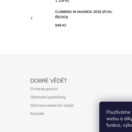
1 129 Kč
CLIMBING IN MANIKIA 2026 (EVIA,
ŘECKO)
949 Kč
Z
Á
DOBRÉ VĚDĚT
P
O Horokupectví
A
Obchodní podmínky
T
Ochrana osobních údajů
Í
Používáme 
Kontakt
webu a díky
funkce, výk