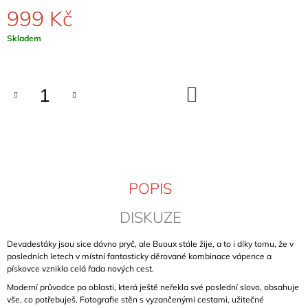
J
999 Kč
E
M
Měrná
Skladem
E
cena:
KLETTERFÜHRER
DO
FRANKENJURA
KOŠÍKU
BAND
2
(FRANKENJURA
-
SCHWERTNER)
1
089
POPIS
Kč
DISKUZE
Devadestáky jsou sice dávno pryč, ale Buoux stále žije, a to i díky tomu, že v
posledních letech v místní fantasticky děrované kombinace vápence a
pískovce vznikla celá řada nových cest.
Moderní průvodce po oblasti, která ještě neřekla své poslední slovo, obsahuje
vše, co potřebuješ. Fotografie stěn s vyzančenými cestami, užitečné