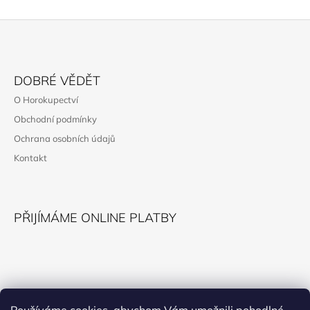
Z
Á
DOBRÉ VĚDĚT
P
O Horokupectví
A
Obchodní podmínky
T
Ochrana osobních údajů
Í
Kontakt
PŘIJÍMÁME ONLINE PLATBY
KONTAKT