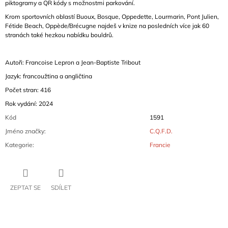
piktogramy a QR kódy s možnostmi parkování.
Krom sportovních oblastí Buoux, Bosque, Oppedette, Lourmarin, Pont Julien,
Fétide Beach, Oppède/Brécugne najdeš v knize na posledních více jak 60
stranách také hezkou nabídku bouldrů.
Autoři: Francoise Lepron a Jean-Baptiste Tribout
Jazyk: francoužtina a angličtina
Počet stran: 416
Rok vydání: 2024
Kód
1591
Jméno značky
:
C.Q.F.D.
Kategorie
:
Francie
ZEPTAT SE
SDÍLET