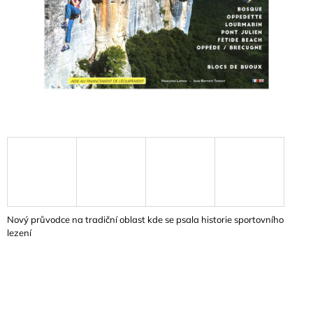
A
J
Í
T
?
HLEDAT
D
Nový průvodce na tradiční oblast kde se psala historie sportovního
O
lezení
P
O
R
U
Č
U