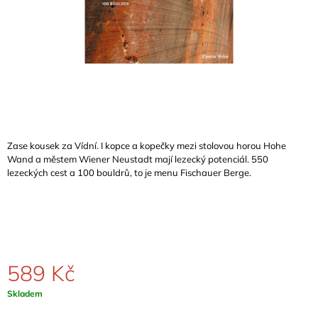
A
J
Í
T
?
Zase kousek za Vídní. I kopce a kopečky mezi stolovou horou Hohe
Wand a městem
Wiener Neustadt mají lezecký potenciál. 550
HLEDAT
lezeckých cest a 100 bouldrů, to je menu Fischauer Berge.
D
O
P
O
589 Kč
R
U
Měrná
Skladem
Č
cena:
U