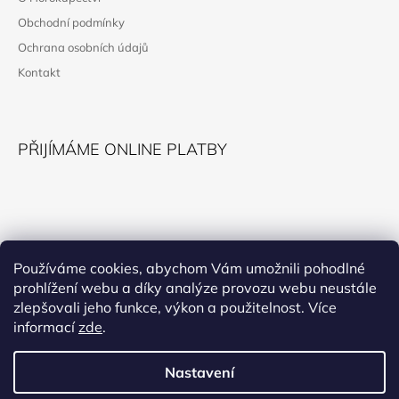
A
Obchodní podmínky
T
Ochrana osobních údajů
Í
Kontakt
PŘIJÍMÁME ONLINE PLATBY
KONTAKT
Používáme cookies, abychom Vám umožnili pohodlné
prohlížení webu a díky analýze provozu webu neustále
horokupectvi@montana.cz
zlepšovali jeho funkce, výkon a použitelnost. Více
informací
zde
.
Nastavení
Facebook