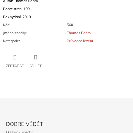
Autor: Thomas Behm
Počet stran: 100
Rok vydání: 2019
Kód
560
Jméno značky
:
Thomas Behm
Kategorie
:
Průvodce lezení
ZEPTAT SE
SDÍLET
Z
Á
DOBRÉ VĚDĚT
P
O Horokupectví