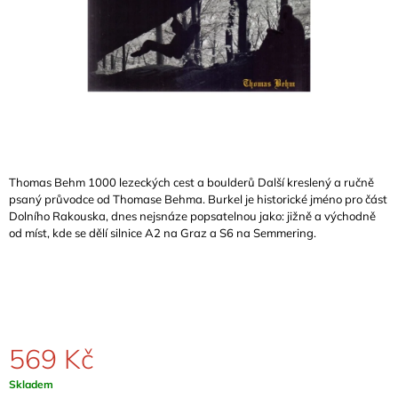
A
J
Í
T
?
Thomas Behm 1000 lezeckých cest a boulderů Další kreslený a ručně
psaný průvodce od Thomase Behma. Burkel je historické jméno pro část
HLEDAT
Dolního Rakouska, dnes nejsnáze popsatelnou jako: jižně a východně
od míst, kde se dělí silnice A2 na Graz a S6 na Semmering.
D
O
P
O
R
569 Kč
U
Č
Měrná
Skladem
U