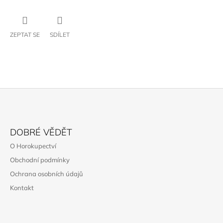
ZEPTAT SE
SDÍLET
Z
Á
DOBRÉ VĚDĚT
P
O Horokupectví
A
Obchodní podmínky
T
Ochrana osobních údajů
Í
Kontakt