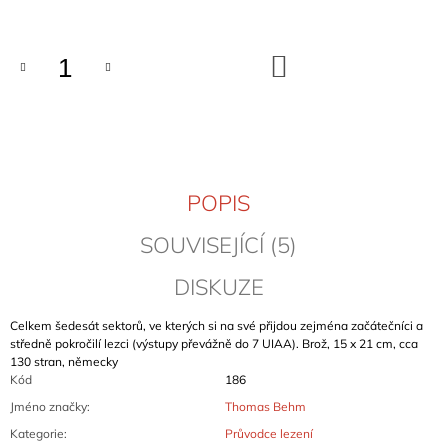
cena:
J
E
M
DO
E
KOŠÍKU
KELTENKALK
IV
1
190
Kč
POPIS
SOUVISEJÍCÍ (5)
DISKUZE
Celkem šedesát sektorů, ve kterých si na své přijdou zejména začátečníci a
středně pokročilí lezci (výstupy převážně do 7 UIAA). Brož, 15 x 21 cm, cca
130 stran, německy
Kód
186
Jméno značky
:
Thomas Behm
Kategorie
:
Průvodce lezení