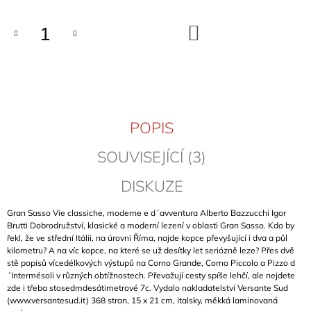
J
E
DO
M
KOŠÍKU
E
CLIMBING
IN
MANIKIA
2026
POPIS
(EVIA,
ŘECKO)
SOUVISEJÍCÍ (3)
949
Kč
DISKUZE
Gran Sasso Vie classiche, moderne e d´avventura Alberto Bazzucchi Igor
Brutti Dobrodružství, klasické a moderní lezení v oblasti Gran Sasso. Kdo by
řekl, že ve střední Itálii, na úrovni Říma, najde kopce převyšující i dva a půl
kilometru? A na víc kopce, na které se už desítky let seriózně leze? Přes dvě
stě popisů vícedélkových výstupů na Corno Grande, Corno Piccolo a Pizzo d
´Intermésoli v různých obtížnostech. Převažují cesty spíše lehčí, ale nejdete
zde i třeba stosedmdesátimetrové 7c. Vydalo nakladatelství Versante Sud
(www.versantesud.it) 368 stran, 15 x 21 cm, italsky, měkká laminovaná