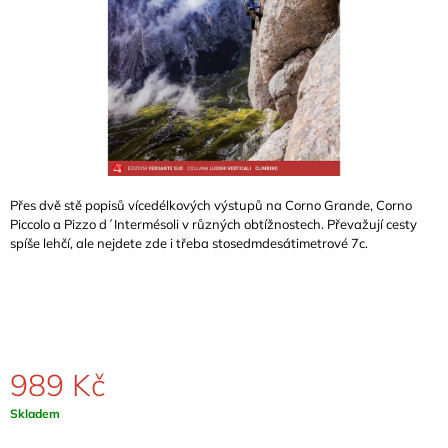
A
J
Í
T
?
Přes dvě stě popisů vícedélkových výstupů na Corno Grande, Corno
Piccolo a Pizzo d´Intermésoli v různých obtížnostech. Převažují cesty
HLEDAT
spíše lehčí, ale nejdete zde i třeba stosedmdesátimetrové 7c.
D
O
P
O
989 Kč
R
U
Měrná
Skladem
Č
cena:
U