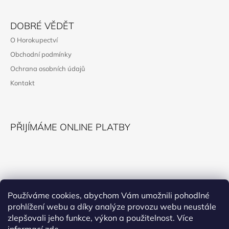
Z
Á
DOBRÉ VĚDĚT
P
O Horokupectví
A
Obchodní podmínky
T
Ochrana osobních údajů
Í
Kontakt
PŘIJÍMÁME ONLINE PLATBY
KONTAKT
Používáme cookies, abychom Vám umožnili pohodlné
prohlížení webu a díky analýze provozu webu neustále
horokupectvi@montana.cz
zlepšovali jeho funkce, výkon a použitelnost. Více