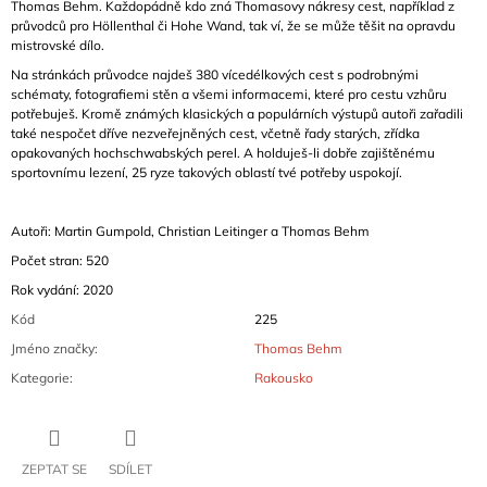
Thomas Behm. Každopádně kdo zná Thomasovy nákresy cest, například z
průvodců pro Höllenthal či Hohe Wand, tak ví, že se může těšit na opravdu
mistrovské dílo.
Na stránkách průvodce najdeš 380 vícedélkových cest s podrobnými
schématy, fotografiemi stěn a všemi informacemi, které pro cestu vzhůru
potřebuješ. Kromě známých klasických a populárních výstupů autoři zařadili
také nespočet dříve nezveřejněných cest, včetně řady starých, zřídka
opakovaných hochschwabských perel. A holduješ-li dobře zajištěnému
sportovnímu lezení, 25 ryze takových oblastí tvé potřeby uspokojí.
Autoři: Martin Gumpold, Christian Leitinger a Thomas Behm
Počet stran: 520
Rok vydání: 2020
Kód
225
Jméno značky
:
Thomas Behm
Kategorie
:
Rakousko
ZEPTAT SE
SDÍLET