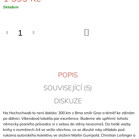
J
Měrná
Skladem
E
cena:
M
E
DO
KOŠÍKU
OSSOLA
ROCK
HOHE
WÄNDE
(BAND
1)
899
POPIS
Kč
SOUVISEJÍCÍ (5)
DISKUZE
Na Hochschwab to není daleko: 300 km z Brna směr Graz a téměř ke stěnám
po dálnici. Víkendová lokalita par excellence. Budeme ale upřímní: tohoto
německy psaného průvodce si s sebou do stěny nevezmeš. Do tvrdé vazby
knihy o rozměrech A4 se vešlo všechno, co se dlouhé roky střádalo pod
rukama autorského kolektivu ve složení Martin Gumpold, Christian Leitinger a