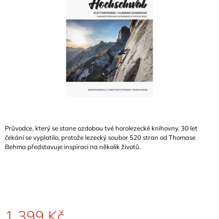
A
J
Í
T
?
HLEDAT
Průvodce, který se stane ozdobou tvé horolezecké knihovny. 30 let
čekání se vyplatilo, protože lezecký soubor 520 stran od Thomase
Behma představuje inspiraci na několik životů.
D
O
P
O
R
U
Č
1 399 Kč
U