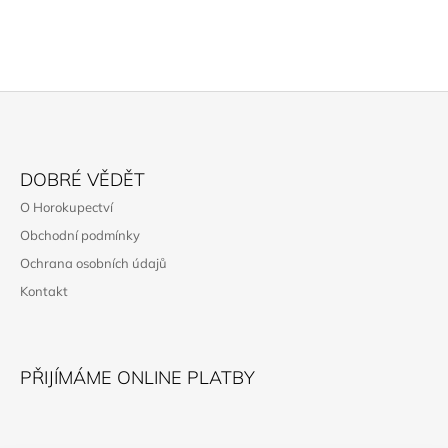
Z
Á
DOBRÉ VĚDĚT
P
O Horokupectví
A
Obchodní podmínky
T
Ochrana osobních údajů
Í
Kontakt
PŘIJÍMÁME ONLINE PLATBY