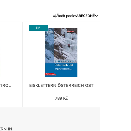
Ř
Řadit podle:
ABECEDNĚ
A
Z
TIP
E
N
Í
P
R
O
D
TIROL
EISKLETTERN ÖSTERREICH OST
U
K
789 Kč
T
Ů
ERN IN