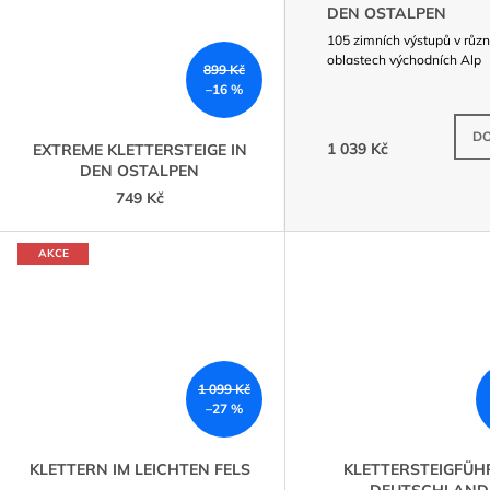
DEN OSTALPEN
105 zimních výstupů v růz
oblastech východních Alp
899 Kč
–16 %
DO
1 039 Kč
EXTREME KLETTERSTEIGE IN
DEN OSTALPEN
749 Kč
AKCE
1 099 Kč
–27 %
KLETTERN IM LEICHTEN FELS
KLETTERSTEIGFÜH