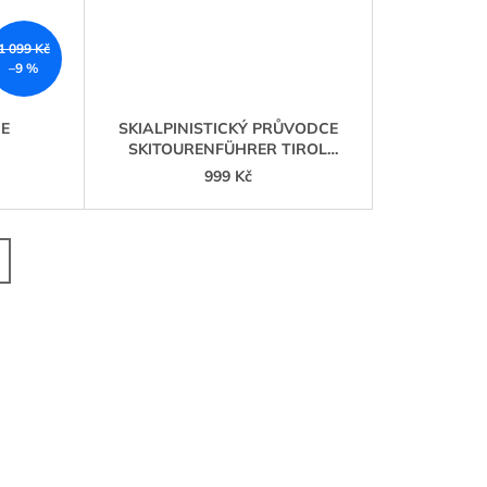
1 099 Kč
–9 %
DE
SKIALPINISTICKÝ PRŮVODCE
SKITOURENFÜHRER TIROL
(TYROLSKO)
999 Kč