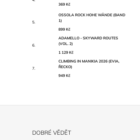
369 Kč
OSSOLA ROCK HOHE WÄNDE (BAND
1)
899 Kč
ADAMELLO - SKYWARD ROUTES
(VOL. 2)
1 129 Kč
CLIMBING IN MANIKIA 2026 (EVIA,
ŘECKO)
949 Kč
Z
Á
DOBRÉ VĚDĚT
P