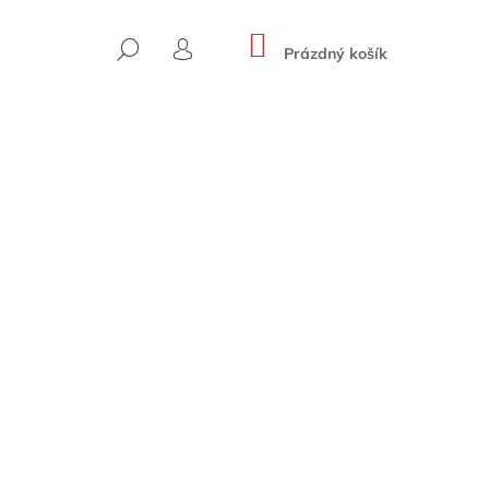
NÁKUPNÍ
HLEDAT
KOŠÍK
Prázdný košík
PŘIHLÁŠENÍ