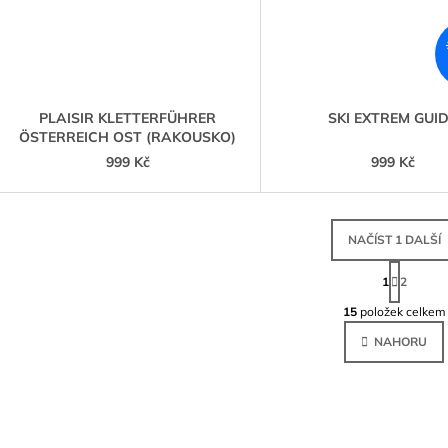
PLAISIR KLETTERFÜHRER
SKI EXTREM GUI
ÖSTERREICH OST (RAKOUSKO)
999 Kč
999 Kč
NAČÍST 1 DALŠÍ
S
T
1
2
O
R
Á
15
položek celkem
V
N
L
K
NAHORU
Á
O
V
D
Á
A
N
C
Í
Í