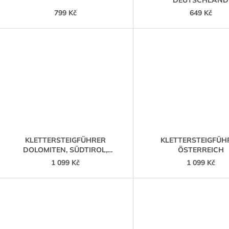
DEUTSCHLAND
799 Kč
649 Kč
KLETTERSTEIGFÜHRER
KLETTERSTEIGFÜH
DOLOMITEN, SÜDTIROL,
ÖSTERREICH
GARDASEE (DOLOMITY)
1 099 Kč
1 099 Kč