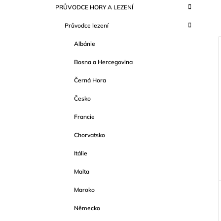
K
Přeskočit
999 Kč
PRŮVODCE HORY A LEZENÍ
T
A
kategorie
T
R
Průvodce lezení
E
A
G
Albánie
O
N
R
N
Bosna a Hercegovina
I
Í
E
I
Černá Hora
P
A
Česko
N
Francie
E
Chorvatsko
L
Itálie
Malta
Maroko
Německo