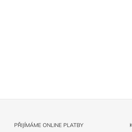
P
R
V
K
Y
V
Ý
P
I
S
U
PŘIJÍMÁME ONLINE PLATBY