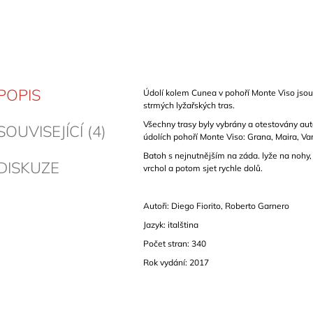
POPIS
Údolí kolem Cunea v pohoří Monte Viso jsou
strmých lyžařských tras.
Všechny trasy byly vybrány a otestovány autor
SOUVISEJÍCÍ (4)
údolích pohoří Monte Viso: Grana, Maira, Va
Batoh s nejnutnějším na záda. lyže na nohy
DISKUZE
vrchol a potom sjet rychle dolů.
Autoři:
Diego Fiorito, Roberto Garnero
Jazyk: italština
Počet stran: 340
Rok vydání: 2017