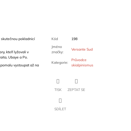
 skutečnou pokladnicí
Kód
198
Jméno
Versante Sud
y, kteří lyžovali v
značky
:
raita, Ubaye a Po.
Průvodce
Kategorie
:
, pomalu vystoupat až na
skialpinismus
TISK
ZEPTAT SE
SDÍLET