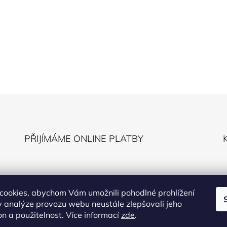
PŘIJÍMÁME ONLINE PLATBY
cookies, abychom Vám umožnili pohodlné prohlížení
 analýze provozu webu neustále zlepšovali jeho
on a použitelnost. Více informací
zde
.