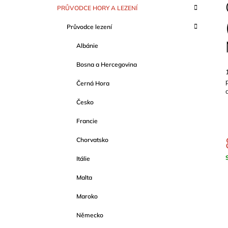
S
K
Přeskočit
999 Kč
PRŮVODCE HORY A LEZENÍ
T
A
kategorie
T
R
Průvodce lezení
E
A
G
Albánie
O
N
R
N
Bosna a Hercegovina
I
Í
E
Černá Hora
P
A
Česko
N
Francie
E
Chorvatsko
L
Itálie
c
Malta
Maroko
Německo