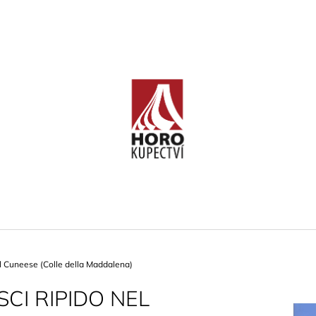
CO POTŘEBUJETE NAJÍT?
HLEDAT
DOPORUČUJEME
el Cuneese (Colle della Maddalena)
SCI RIPIDO NEL
ČESKÉ STŘEDOHOŘÍ (BÖHMISCHES
KELTENKALK IV
MITTELGEBIRGE)
1 190 Kč