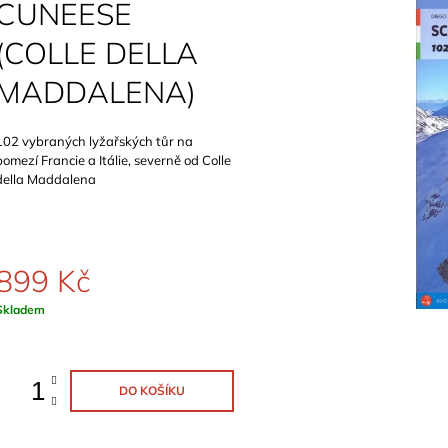
CUNEESE
799 Kč
(COLLE DELLA
MADDALENA)
102 vybraných lyžařských tůr na
pomezí Francie a Itálie, severně od Colle
della Maddalena
899 Kč
Měrná
Skladem
ena:
DO KOŠÍKU