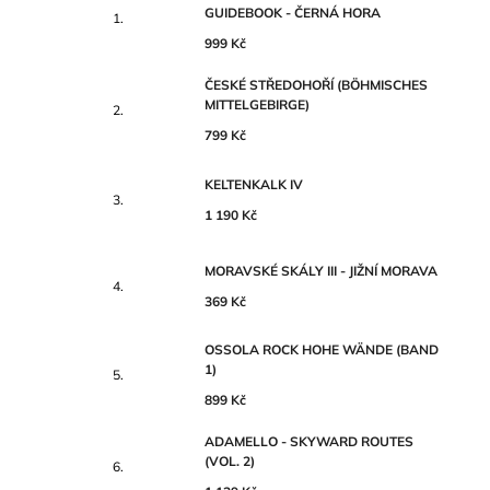
GUIDEBOOK - ČERNÁ HORA
999 Kč
ČESKÉ STŘEDOHOŘÍ (BÖHMISCHES
MITTELGEBIRGE)
799 Kč
KELTENKALK IV
1 190 Kč
MORAVSKÉ SKÁLY III - JIŽNÍ MORAVA
369 Kč
OSSOLA ROCK HOHE WÄNDE (BAND
1)
899 Kč
ADAMELLO - SKYWARD ROUTES
(VOL. 2)