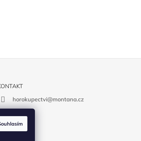
KONTAKT
horokupectvi@montana.cz
Souhlasím
Facebook