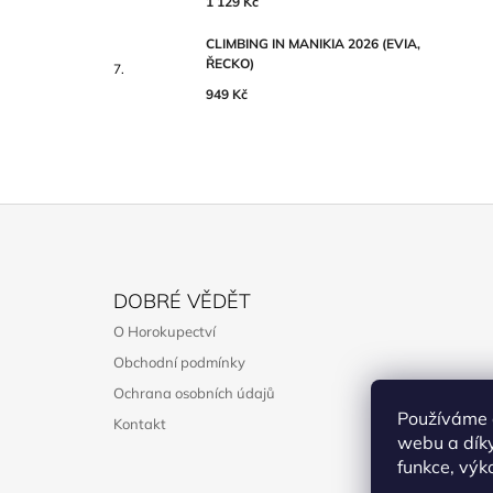
1 129 Kč
CLIMBING IN MANIKIA 2026 (EVIA,
ŘECKO)
949 Kč
Z
Á
DOBRÉ VĚDĚT
P
O Horokupectví
A
Obchodní podmínky
T
Ochrana osobních údajů
Í
Používáme 
Kontakt
webu a díky
funkce, výk