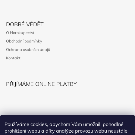
Z
Á
DOBRÉ VĚDĚT
P
O Horokupectví
A
Obchodní podmínky
T
Ochrana osobních údajů
Í
Kontakt
PŘIJÍMÁME ONLINE PLATBY
KONTAKT
Používáme cookies, abychom Vám umožnili pohodlné
prohlížení webu a díky analýze provozu webu neustále