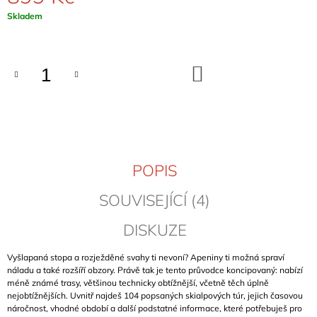
J
Měrná
Skladem
E
cena:
M
E
DO
KOŠÍKU
OSSOLA
ROCK
HOHE
WÄNDE
(BAND
1)
899
POPIS
Kč
SOUVISEJÍCÍ (4)
DISKUZE
Vyšlapaná stopa a rozježděné svahy ti nevoní? Apeniny ti možná spraví
náladu a také rozšíří obzory. Právě tak je tento průvodce koncipovaný: nabízí
méně známé trasy, většinou technicky obtížnější, včetně těch úplně
nejobtížnějších. Uvnitř najdeš 104 popsaných skialpových túr, jejich časovou
náročnost, vhodné období a další podstatné informace, které potřebuješ pro