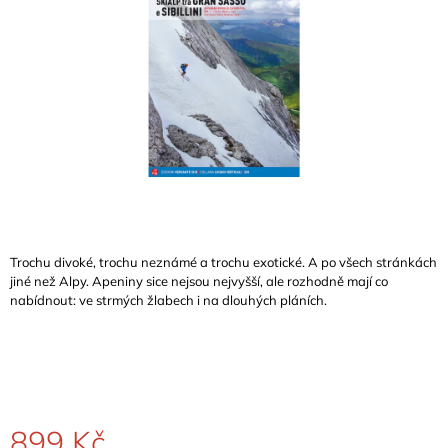
A
J
Í
T
?
HLEDAT
Trochu divoké, trochu neznámé a trochu exotické. A po všech stránkách
jiné než Alpy. Apeniny sice nejsou nejvyšší, ale rozhodně mají co
nabídnout: ve strmých žlabech i na dlouhých pláních.
D
O
P
O
R
U
Č
899 Kč
U