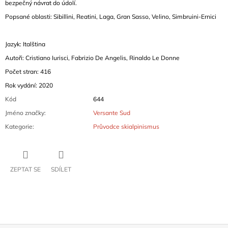
bezpečný návrat do údolí.
Popsané oblasti: Sibillini, Reatini, Laga, Gran Sasso, Velino, Simbruini-Ernici
Jazyk: Italština
Autoři: Cristiano Iurisci, Fabrizio De Angelis, Rinaldo Le Donne
Počet stran: 416
Rok vydání: 2020
Kód
644
Jméno značky
:
Versante Sud
Kategorie
:
Průvodce skialpinismus
ZEPTAT SE
SDÍLET