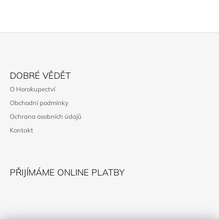
Z
Á
DOBRÉ VĚDĚT
P
O Horokupectví
A
Obchodní podmínky
T
Ochrana osobních údajů
Í
Kontakt
PŘIJÍMÁME ONLINE PLATBY