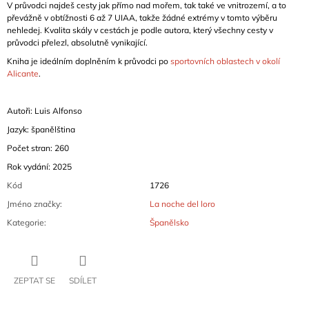
V průvodci najdeš cesty jak přímo nad mořem, tak také ve vnitrozemí, a to
převážně v obtížnosti 6 až 7 UIAA, takže žádné extrémy v tomto výběru
nehledej. Kvalita skály v cestách je podle autora, který všechny cesty v
průvodci přelezl, absolutně vynikající.
Kniha je ideálním doplněním k průvodci po
sportovních oblastech v okolí
Alicante
.
Autoři: Luis Alfonso
Jazyk: španělština
Počet stran: 260
Rok vydání: 2025
Kód
1726
Jméno značky
:
La noche del loro
Kategorie
:
Španělsko
ZEPTAT SE
SDÍLET