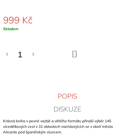
J
E
M
999 Kč
E
Měrná
Skladem
cena:
BERGFÜHRER
BAYERISCHE
VORALPEN
&
DO
KOŠÍKU
NORDTIROL
(BAVORSKÉ
PŘEDALPÍ
A
SEVERNÍ
TYROLSKO)
699
POPIS
Kč
DISKUZE
Krásná kniha v pevné vazbě a většího formátu přináší výběr 145
vícedélkových cest v 31 oblastech nacházejících se v okolí města
Alicante
pod španělským sluncem.