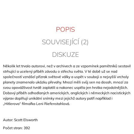
J
E
M
E
POPIS
MORAVSKÉ
SOUVISEJÍCÍ (2)
SKÁLY
III
-
DISKUZE
JIŽNÍ
MORAVA
Několik let trvalo autorovi, než v archivech a ze vzpomínek pamětníků sestavil
369
strhující a ucelený příběh závodu o střechu světa. V té době už se nad
Kč
společností vznášel přízrak světové války a uspět v souboji o nejvyšší vrcholy
planety znamenalo ukázku převahy. Mnozí měli svůj sen na dosah, mnozí za
svou opovážlivost tvrdě zaplatili a nakonec uspěla jen hrstka nejodolnějších.
Dobový příběh odhodlaných amerických, anglických i německých nacistických
výprav doplňují unikátní snímky mezi jejichž autory patří například i
„Hitlerova“ filmařka Leni Riefenstahlová.
Autor: Scott Elsworth
Počet stran: 392