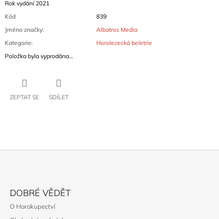
Rok vydání 2021
Kód
839
Jméno značky
:
Albatros Media
Kategorie
:
Horolezecká beletrie
Položka byla vyprodána…
ZEPTAT SE
SDÍLET
Z
Á
DOBRÉ VĚDĚT
P
O Horokupectví
A