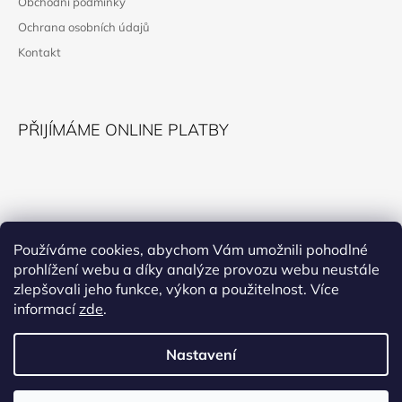
Obchodní podmínky
T
Ochrana osobních údajů
Í
Kontakt
PŘIJÍMÁME ONLINE PLATBY
KONTAKT
Používáme cookies, abychom Vám umožnili pohodlné
prohlížení webu a díky analýze provozu webu neustále
horokupectvi@montana.cz
zlepšovali jeho funkce, výkon a použitelnost. Více
informací
zde
.
Nastavení
Facebook