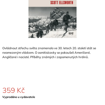
A
J
Í
T
?
Ovládnout střechu světa znamenalo ve 30. letech 20. století stát se
neomezeným vládcem. O osmitisícovky se pokoušeli Američané,
HLEDAT
Angličané i nacisté. Příběhy známých i zapomenutých hrdinů.
D
O
P
O
359 Kč
R
U
Měrná
Vyprodáno u vydavatele
Č
cena:
U