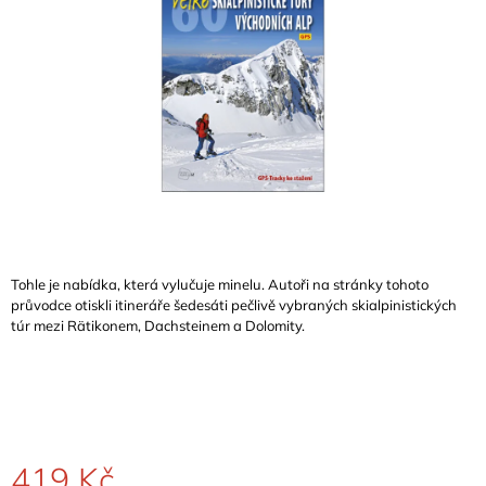
A
J
Í
T
?
HLEDAT
Tohle je nabídka, která vylučuje minelu. Autoři na stránky tohoto
průvodce otiskli itineráře šedesáti pečlivě vybraných skialpinistických
túr mezi
Rätikonem, Dachsteinem a Dolomity.
D
O
P
O
R
U
Č
419 Kč
U