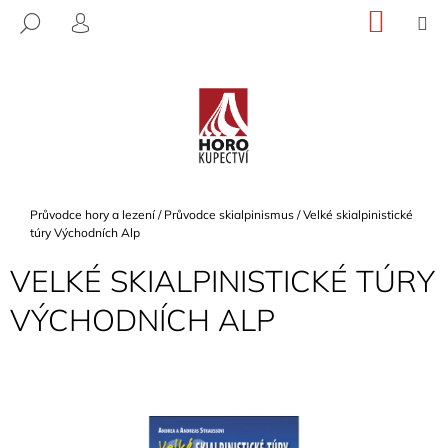
K
Přejít
NÁKU
M
HLEDAT
na
KOŠÍK
O
PŘIHLÁŠENÍ
ZPĚT
ZPĚT
obsah
Š
Í
C
K
O
P
O
T
Domů
Průvodce hory a lezení
/
Průvodce skialpinismus
/
Velké skialpinistické
Ř
túry Východních Alp
E
VELKÉ SKIALPINISTICKÉ TÚRY
B
VÝCHODNÍCH ALP
U
J
E
T
E
N