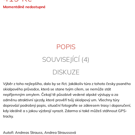
J
Měrná
Momentálně nedostupné
E
cena:
M
E
CLIMBING
IN
POPIS
MANIKIA
2026
(EVIA,
SOUVISEJÍCÍ (4)
ŘECKO)
949
DISKUZE
Kč
Výběr z toho nejlepšího, dalo by se říct. Jakákoliv túra z tohoto česky psaného
skialpového průvodce, která se stane tvým cílem, se nemůže stát
nepříjemným omylem. Čekají tě působivě vedené alpské výstupy a za
odměnu atraktivní sjezdy, které prověří tvůj skialpový um. Všechny túry
doprovází podrobný popis, situační fotografie se zákresem trasy i doporučení,
kdy ideálně a s jakou výzbrojí vyrazit. Zdarma si také můžeš stáhnout GPS-
tracky.
Autoři: Andreas Strauss, Andrea Straussová