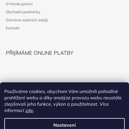
P
O Horokupectví
A
Obchodní podmínky
T
Ochrana osobních údajů
Í
Kontakt
PŘIJÍMÁME ONLINE PLATBY
KONTAKT
Používáme cookies, abychom Vám umožnili pohodlné
prohlížení webu a díky analýze provozu webu neustále
horokupectvi@montana.cz
zlepšovali jeho funkce, výkon a použitelnost. Více
informací
zde
.
Nastavení
Facebook