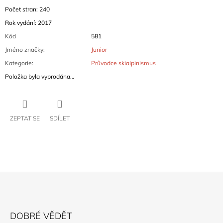
Počet stran: 240
Rok vydání: 2017
Kód
581
Jméno značky
:
Junior
Kategorie
:
Průvodce skialpinismus
Položka byla vyprodána…
ZEPTAT SE
SDÍLET
Z
Á
DOBRÉ VĚDĚT