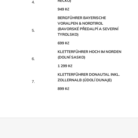
ŘECKO)
949 Kč
BERGFÜHRER BAYERISCHE
VORALPEN & NORDTIROL
(BAVORSKÉ PŘEDALPÍ A SEVERNÍ
TYROLSKO)
699 Kč
KLETTERFÜHRER HOCH IM NORDEN
(DOLNÍ SASKO)
1 299 Kč
KLETTERFÜHRER DONAUTAL INKL.
ZOLLERNALB (ÚDOLÍ DUNAJE)
899 Kč
Z