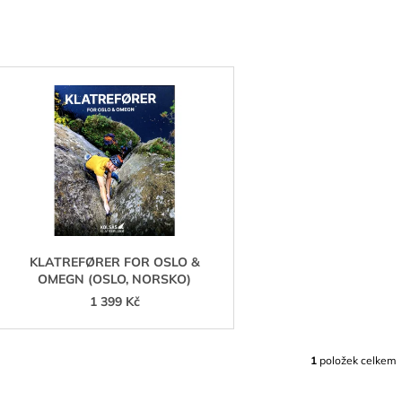
899 Kč
1 129 Kč
V
Ý
P
S
P
R
O
D
KLATREFØRER FOR OSLO &
OMEGN (OSLO, NORSKO)
U
1 399 Kč
K
T
Ů
1
položek celkem
O
V