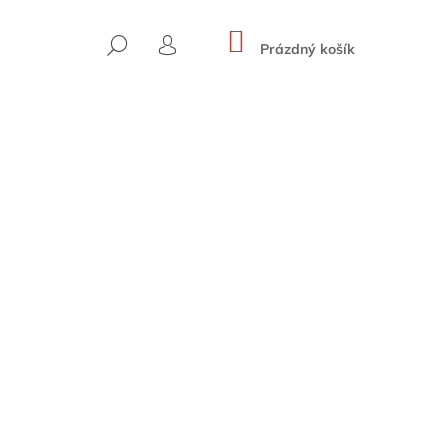
NÁKUPNÍ
HLEDAT
KOŠÍK
Prázdný košík
PŘIHLÁŠENÍ
SKYWARD ROUTES