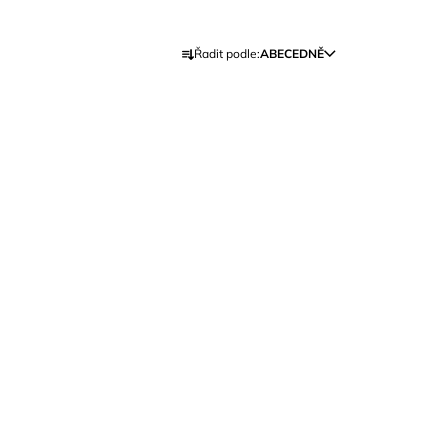
Ř
Řadit podle:
ABECEDNĚ
A
Z
E
N
Í
P
R
O
D
U
K
T
Ů