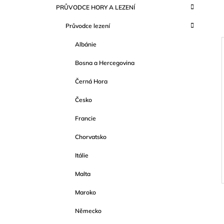
K
Přeskočit
349 Kč
PRŮVODCE HORY A LEZENÍ
T
A
kategorie
T
R
Průvodce lezení
E
A
G
Albánie
O
N
R
N
Bosna a Hercegovina
I
Í
E
I
Černá Hora
P
A
Česko
N
Francie
E
Chorvatsko
L
Itálie
Malta
Maroko
Německo