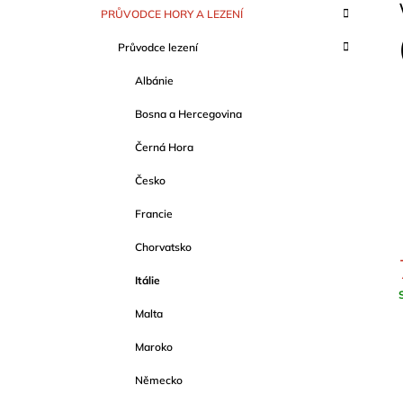
S
SCHWERTNER)
K
Přeskočit
PRŮVODCE HORY A LEZENÍ
T
A
kategorie
1 089 Kč
T
R
Průvodce lezení
E
A
G
Albánie
O
N
R
N
Bosna a Hercegovina
I
Í
E
Černá Hora
P
A
Česko
N
Francie
E
Chorvatsko
L
Itálie
c
Malta
Maroko
Německo