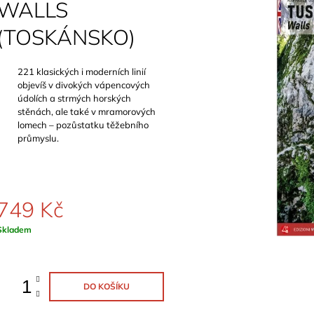
SCHWERTNER)
WALLS
899 Kč
1 089 Kč
(TOSKÁNSKO)
221 klasických i moderních linií
objevíš v divokých vápencových
údolích a strmých horských
stěnách, ale také v mramorových
lomech – pozůstatku těžebního
průmyslu.
749 Kč
Měrná
Skladem
ena:
DO KOŠÍKU