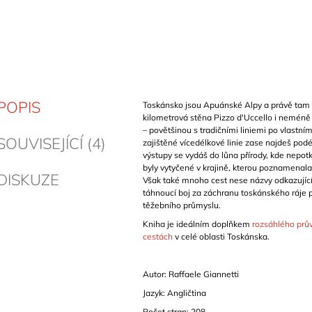
POPIS
Toskánsko jsou Apuánské Alpy a právě tam 
kilometrová stěna Pizzo d'Uccello i nemén
– povětšinou s tradičními liniemi po vlastní
SOUVISEJÍCÍ (4)
zajištěné vícedélkové linie zase najdeš podé
výstupy se vydáš do lůna přírody, kde nepotká
byly vytyčené v krajině, kterou poznamenal
DISKUZE
Však také mnoho cest nese názvy odkazující 
táhnoucí boj za záchranu toskánského ráje
těžebního průmyslu.
Kniha je ideálním doplňkem
rozsáhlého prů
cestách
v celé oblasti Toskánska.
Autor: Raffaele Giannetti
Jazyk: Angličtina
Počet stran: 208