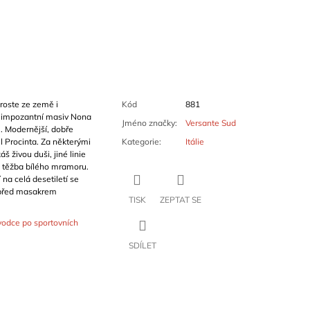
roste ze země i
Kód
881
ě impozantní masiv Nona
Jméno značky
:
Versante Sud
m. Modernější, dobře
l Procinta. Za některými
Kategorie
:
Itálie
š živou duši, jiné linie
a těžba bílého mramoru.
na celá desetiletí se
 před masakrem
TISK
ZEPTAT SE
vodce po sportovních
SDÍLET