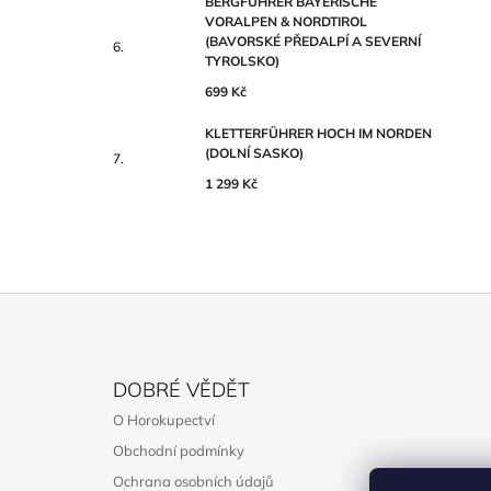
BERGFÜHRER BAYERISCHE
VORALPEN & NORDTIROL
(BAVORSKÉ PŘEDALPÍ A SEVERNÍ
TYROLSKO)
699 Kč
KLETTERFÜHRER HOCH IM NORDEN
(DOLNÍ SASKO)
1 299 Kč
Z
Á
DOBRÉ VĚDĚT
P
O Horokupectví
A
Obchodní podmínky
T
Ochrana osobních údajů