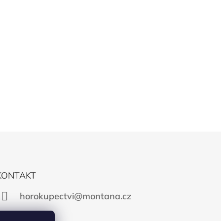
KONTAKT
horokupectvi@montana.cz