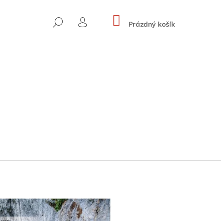
NÁKUPNÍ
HLEDAT
KOŠÍK
Prázdný košík
PŘIHLÁŠENÍ
 HOHE WÄNDE (BAND