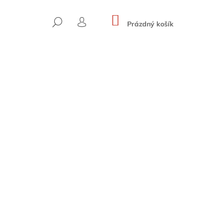
NÁKUPNÍ
HLEDAT
KOŠÍK
Prázdný košík
PŘIHLÁŠENÍ
 HOHE WÄNDE (BAND