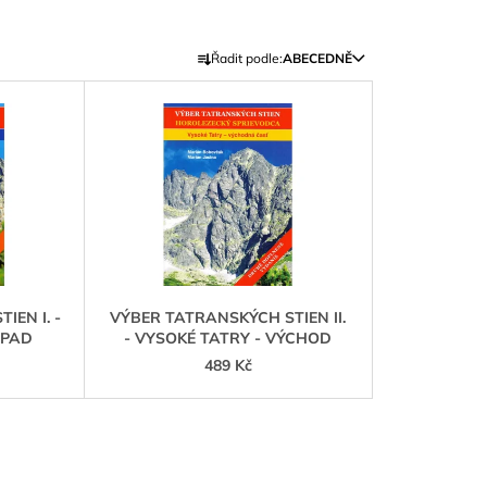
Ř
Řadit podle:
ABECEDNĚ
A
Z
E
N
Í
P
R
O
D
IEN I. -
VÝBER TATRANSKÝCH STIEN II.
U
ÁPAD
- VYSOKÉ TATRY - VÝCHOD
K
489 Kč
T
Ů