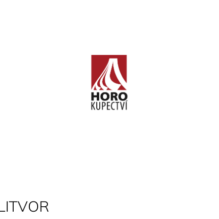
CO POTŘEBUJETE NAJÍT?
HLEDAT
DOPORUČUJEME
LITVOR
KLETTERFÜHRER FRANKENJURA
OSSOLA ROCK
BAND 2 (FRANKENJURA -
1)