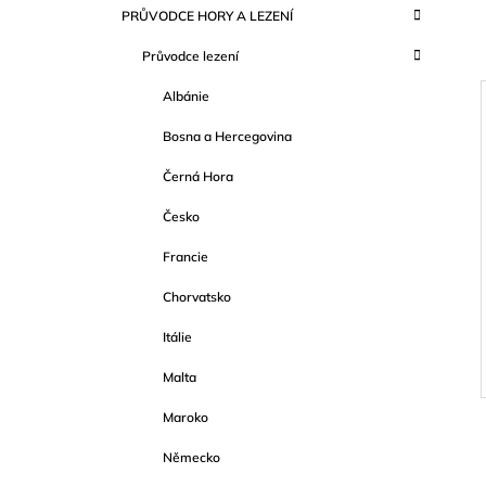
SCHWERTNER)
K
Přeskočit
PRŮVODCE HORY A LEZENÍ
T
A
kategorie
1 089 Kč
T
R
Průvodce lezení
E
A
G
Albánie
O
N
R
N
Bosna a Hercegovina
I
Í
E
I
Černá Hora
P
A
Česko
N
Francie
E
Chorvatsko
L
Itálie
Malta
Maroko
Německo