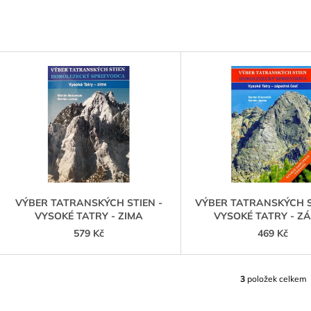
SCHWERTNER)
899 Kč
1 089 Kč
V
Ý
P
S
P
R
O
D
VÝBER TATRANSKÝCH STIEN -
VÝBER TATRANSKÝCH ST
VYSOKÉ TATRY - ZIMA
VYSOKÉ TATRY - Z
U
579 Kč
469 Kč
K
T
Ů
3
položek celkem
O
V