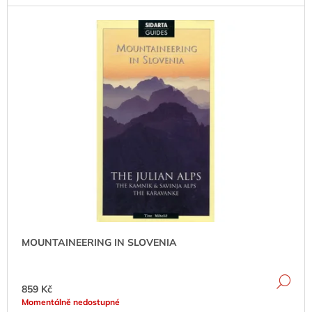
J
E
M
E
KLETTERFÜHRER
HOCH
IM
NORDEN
(DOLNÍ
SASKO)
1
299
Kč
MOUNTAINEERING IN SLOVENIA
DE
859 Kč
Momentálně nedostupné