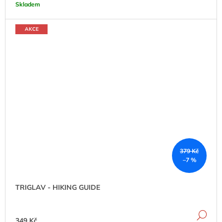
Skladem
AKCE
379 Kč
–7 %
TRIGLAV - HIKING GUIDE
DE
349 Kč