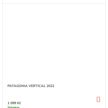
PATAGONIA VERTICAL 2022
DO
KO
1 099 Kč
Skladem