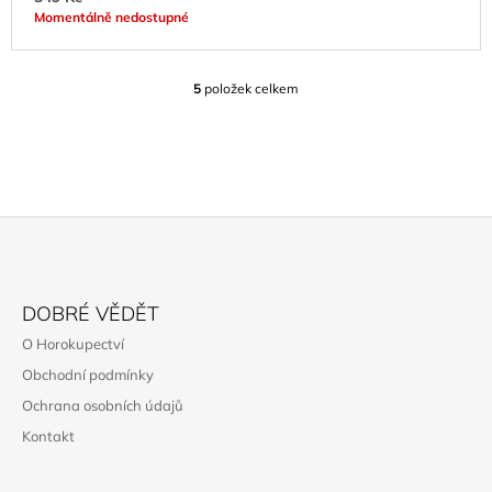
Momentálně nedostupné
5
položek celkem
O
V
L
Á
D
A
C
Í
P
Z
R
Á
V
DOBRÉ VĚDĚT
K
P
O Horokupectví
Y
A
V
Obchodní podmínky
T
Ý
Ochrana osobních údajů
P
Í
I
Kontakt
S
U