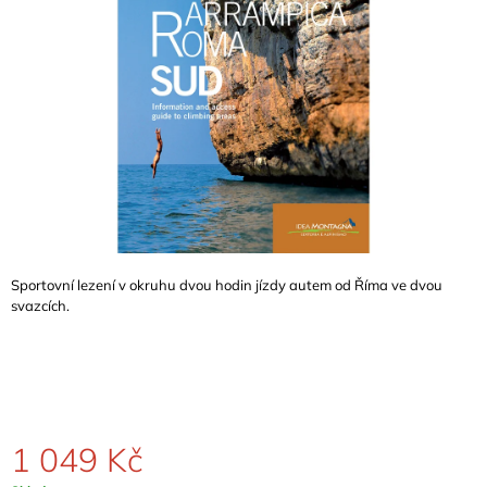
A
J
Í
T
?
HLEDAT
Sportovní lezení v okruhu dvou hodin jízdy autem od Říma ve dvou
svazcích.
D
O
P
O
R
U
1 049 Kč
Č
U