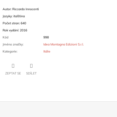
Autor: Riccardo Innocenti
Jazyky: italština
Počet stran: 640
Rok vydání: 2016
Kód
998
Jméno značky
:
Idea Montagna Edizioni S.r.l.
Kategorie
:
Itálie
ZEPTAT SE
SDÍLET
Z