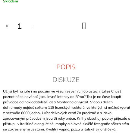
Měrná
Skladem
J
cena:
E
M
E
DO
KOŠÍKU
OSSOLA
ROCK
HOHE
WÄNDE
(BAND
1)
POPIS
899
Kč
DISKUZE
Už jsi byl na jaře i na podzim ve všech severních oblastech Itálie? Chceš
poznat něco nového? Jsou levné letenky do Říma? Tak je na čase koupit
průvodce od nakladatelství Idea Montagna a vyrazit. V obou dílech
dohromady najdeš celkem 118 lezeckých sektorů, ve kterých si můžeš vybrat
z bezmála 6000 jedno- i vícedélkových cest! Za precizně a s láskou
zpracovaným průvodcem jsou tři roky práce. Knihy obsahují popisy příjezdu a
přístupu v italštině a angličtině, mapky a hlavně skvělé fotografie všech stěn
se zakreslenými cestami. Kvalitní vápno, pizza a italské víno tě čeká.