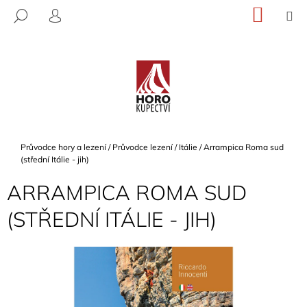
K
Přejít
NÁKU
M
HLEDAT
na
KOŠÍK
O
PŘIHLÁŠENÍ
ZPĚT
ZPĚT
obsah
Š
Í
C
K
O
P
O
T
Domů
Průvodce hory a lezení
/
Průvodce lezení
/
Itálie
/
Arrampica Roma sud
Ř
(střední Itálie - jih)
E
ARRAMPICA ROMA SUD
B
(STŘEDNÍ ITÁLIE - JIH)
U
J
E
T
E
N