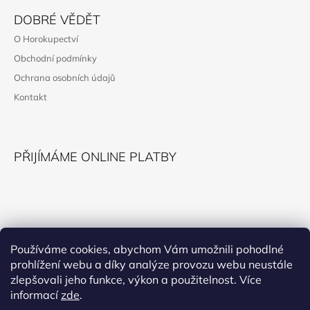
Á
DOBRÉ VĚDĚT
P
O Horokupectví
A
Obchodní podmínky
T
Ochrana osobních údajů
Í
Kontakt
PŘIJÍMÁME ONLINE PLATBY
KONTAKT
Používáme cookies, abychom Vám umožnili pohodlné
prohlížení webu a díky analýze provozu webu neustále
horokupectvi@montana.cz
zlepšovali jeho funkce, výkon a použitelnost. Více
informací
zde
.