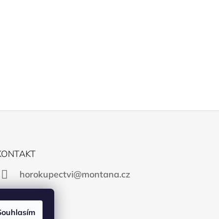
KONTAKT
horokupectvi@montana.cz
Souhlasím
Facebook