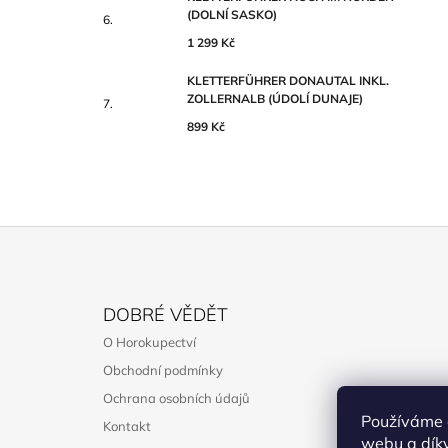
(DOLNÍ SASKO)
1 299 Kč
KLETTERFÜHRER DONAUTAL INKL.
ZOLLERNALB (ÚDOLÍ DUNAJE)
899 Kč
Z
Á
DOBRÉ VĚDĚT
P
O Horokupectví
A
Obchodní podmínky
T
Ochrana osobních údajů
Í
Používáme 
Kontakt
webu a díky