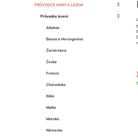
S
K
Přeskočit
PRŮVODCE HORY A LEZENÍ
T
A
kategorie
T
R
Průvodce lezení
E
A
G
Albánie
O
N
R
N
Bosna a Hercegovina
I
Í
E
Černá Hora
P
A
Česko
N
Francie
E
Chorvatsko
L
c
Itálie
Malta
Maroko
Německo