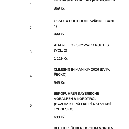
MORAVSKÉ SKÁLY III - JIŽNÍ MORAVA
369 Kč
OSSOLA ROCK HOHE WÄNDE (BAND
1)
899 Kč
ADAMELLO - SKYWARD ROUTES
(VOL. 2)
1 129 Kč
CLIMBING IN MANIKIA 2026 (EVIA,
ŘECKO)
949 Kč
BERGFÜHRER BAYERISCHE
VORALPEN & NORDTIROL
(BAVORSKÉ PŘEDALPÍ A SEVERNÍ
TYROLSKO)
699 Kč
KLETTERFÜHRER HOCH IM NORDEN