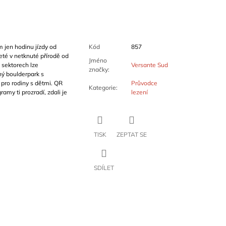
 jen hodinu jízdy od
Kód
857
eté v netknuté přírodě od
Jméno
sektorech lze
Versante Sud
značky
:
ný boulderpark s
ro rodiny s dětmi. QR
Průvodce
Kategorie
:
amy ti prozradí, zdali je
lezení
TISK
ZEPTAT SE
SDÍLET