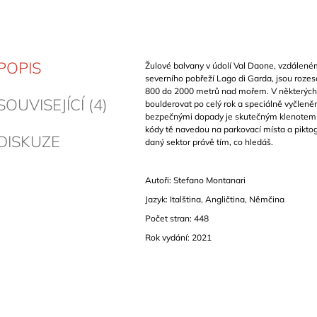
POPIS
Žulové balvany v údolí Val Daone, vzdáleném
severního pobřeží Lago di Garda, jsou rozes
800 do 2000 metrů nad mořem. V některých 
SOUVISEJÍCÍ (4)
boulderovat po celý rok a speciálně vyčleně
bezpečnými dopady je skutečným klenotem p
kódy tě navedou na parkovací místa a piktogr
DISKUZE
daný sektor právě tím, co hledáš.
Autoři: Stefano Montanari
Jazyk: Italština, Angličtina, Němčina
Počet stran: 448
Rok vydání: 2021