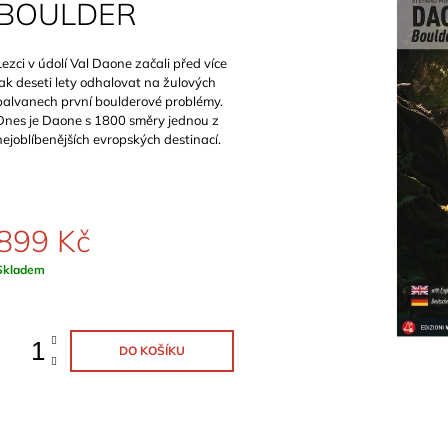
BOULDER
899 Kč
1 129 Kč
Lezci v údolí Val Daone začali před více
jak deseti lety odhalovat na žulových
balvanech první boulderové problémy.
Dnes je Daone s 1800 směry jednou z
nejoblíbenějších evropských destinací.
899 Kč
Měrná
Skladem
ena:
DO KOŠÍKU