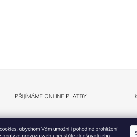
PŘIJÍMÁME ONLINE PLATBY
cookies, abychom Vám umožnili pohodlné prohlížení
 analýze provozu webu neustále zlepšovali jeho