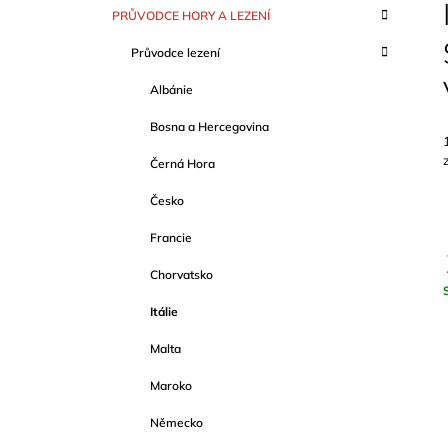
S
SCHWERTNER)
K
Přeskočit
PRŮVODCE HORY A LEZENÍ
T
A
kategorie
1 089 Kč
T
R
Průvodce lezení
E
A
G
Albánie
O
N
R
N
Bosna a Hercegovina
I
Í
E
Černá Hora
P
A
Česko
N
Francie
E
Chorvatsko
L
c
Itálie
Malta
Maroko
Německo