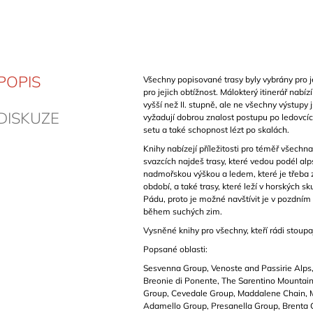
POPIS
Všechny popisované trasy byly vybrány pro j
pro jejich obtížnost.
Málokterý itinerář nabíz
vyšší než II. stupně, ale ne všechny výstupy j
DISKUZE
vyžadují dobrou znalost postupu po ledovcíc
setu a také schopnost lézt po skalách.
Knihy nabízejí příležitosti pro téměř všechna
svazcích najdeš trasy, které vedou podél al
nadmořskou výškou a ledem, které je třeba 
období, a také trasy, které leží v horských sk
Pádu,
proto je možné navštívit je v pozdní
během suchých zim.
Vysněné knihy pro všechny, kteří rádi stoupaj
Popsané oblasti:
Sesvenna Group, Venoste and Passirie Alps,
Breonie di Ponente, The Sarentino Mountain
Group, Cevedale Group, Maddalene Chain, 
Adamello Group, Presanella Group, Brenta 