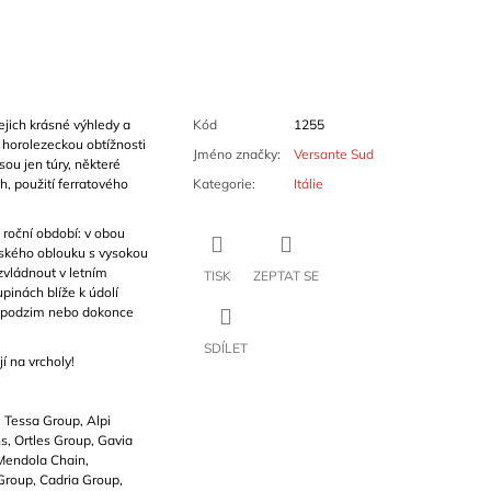
ejich krásné výhledy a
Kód
1255
í horolezeckou obtížnosti
Jméno značky
:
Versante Sud
sou jen túry, některé
h, použití ferratového
Kategorie
:
Itálie
 roční období: v obou
pského oblouku s vysokou
zvládnout v letním
TISK
ZEPTAT SE
upinách blíže k údolí
m podzim nebo dokonce
SDÍLET
í na vrcholy!
 Tessa Group, Alpi
s, Ortles Group, Gavia
Mendola Chain,
Group, Cadria Group,