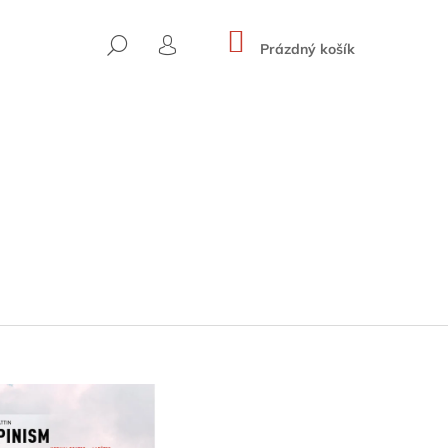
NÁKUPNÍ
HLEDAT
KOŠÍK
Prázdný košík
PŘIHLÁŠENÍ
 HOHE WÄNDE (BAND