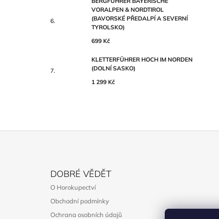
BERGFÜHRER BAYERISCHE
VORALPEN & NORDTIROL
(BAVORSKÉ PŘEDALPÍ A SEVERNÍ
TYROLSKO)
699 Kč
KLETTERFÜHRER HOCH IM NORDEN
(DOLNÍ SASKO)
1 299 Kč
Z
Á
DOBRÉ VĚDĚT
P
O Horokupectví
A
Obchodní podmínky
T
Ochrana osobních údajů