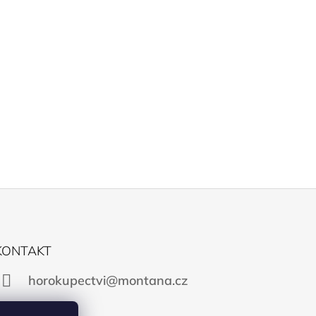
KONTAKT
horokupectvi@montana.cz