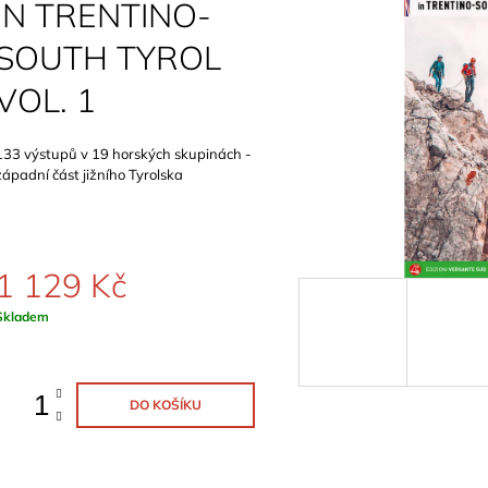
SCHWERTNER)
IN TRENTINO-
899 Kč
1 089 Kč
SOUTH TYROL
VOL. 1
133 výstupů v 19 horských skupinách -
západní část jižního Tyrolska
1 129 Kč
Měrná
Skladem
ena:
DO KOŠÍKU