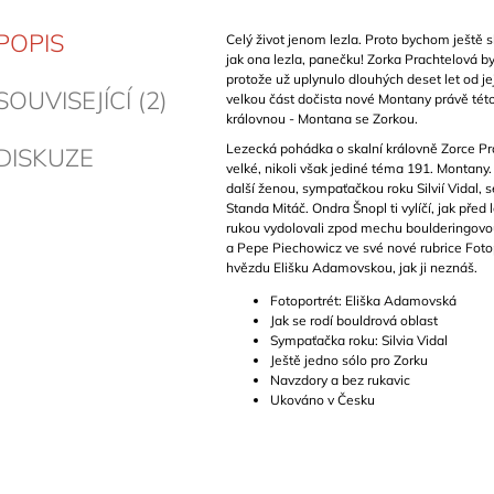
POPIS
Celý život jenom lezla. Proto bychom ještě s
jak ona lezla, panečku! Zorka Prachtelová by
protože už uplynulo dlouhých deset let od jej
SOUVISEJÍCÍ (2)
velkou část dočista nové Montany právě této
královnou - Montana se Zorkou.
Lezecká pohádka o skalní královně Zorce Pr
DISKUZE
velké, nikoli však jediné téma 191. Montany
další ženou, sympaťačkou roku Silvií Vidal, s
Standa Mitáč. Ondra Šnopl ti vylíčí, jak před 
rukou vydolovali zpod mechu boulderingovou
a Pepe Piechowicz ve své nové rubrice Foto
hvězdu Elišku Adamovskou, jak ji neznáš.
Fotoportrét: Eliška Adamovská
Jak se rodí bouldrová oblast
Sympaťačka roku: Silvia Vidal
Ještě jedno sólo pro Zorku
Navzdory a bez rukavic
Ukováno v Česku