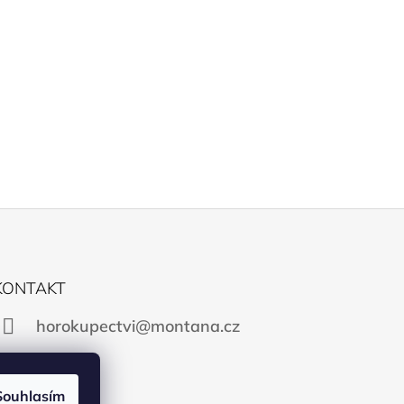
KONTAKT
horokupectvi@montana.cz
Souhlasím
Facebook