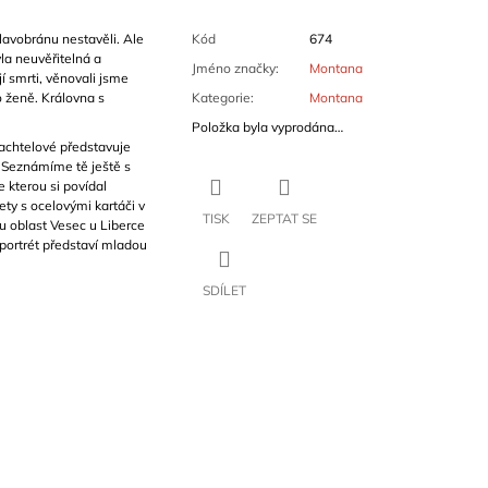
lavobránu nestavěli. Ale
Kód
674
la neuvěřitelná a
Jméno značky
:
Montana
í smrti, věnovali jsme
 ženě. Královna s
Kategorie
:
Montana
Položka byla vyprodána…
achtelové představuje
. Seznámíme tě ještě s
e kterou si povídal
lety s ocelovými kartáči v
TISK
ZEPTAT SE
 oblast Vesec u Liberce
portrét představí mladou
SDÍLET