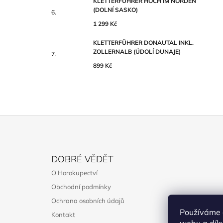
KLETTERFÜHRER HOCH IM NORDEN
(DOLNÍ SASKO)
1 299 Kč
KLETTERFÜHRER DONAUTAL INKL.
ZOLLERNALB (ÚDOLÍ DUNAJE)
899 Kč
Z
Á
DOBRÉ VĚDĚT
P
O Horokupectví
A
Obchodní podmínky
T
Ochrana osobních údajů
Í
Používáme 
Kontakt