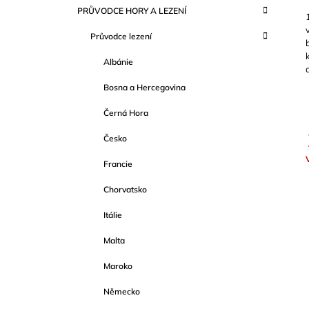
S
K
Přeskočit
349 Kč
PRŮVODCE HORY A LEZENÍ
T
A
kategorie
T
R
Průvodce lezení
E
A
G
Albánie
O
N
R
N
Bosna a Hercegovina
I
Í
E
Černá Hora
P
A
Česko
N
Francie
c
E
Chorvatsko
L
Itálie
Malta
Maroko
Německo