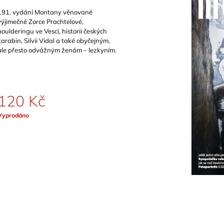
899 Kč
1 129 Kč
191. vydání Montany věnované
výjimečné Zorce Prachtelové,
boulderingu ve Vesci, historii českých
karabin, Silvii Vidal a také obyčejným,
ale přesto odvážným ženám – lezkyním.
120 Kč
Měrná
Vyprodáno
ena: