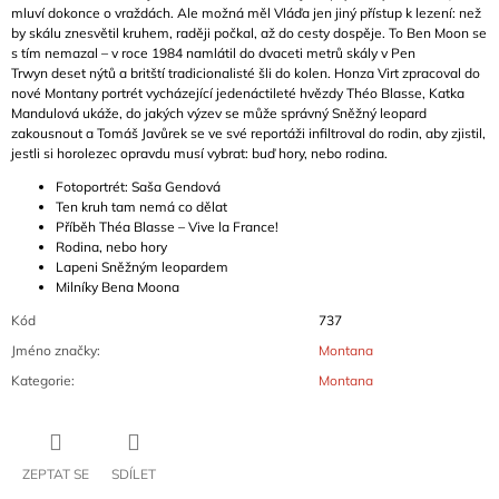
mluví dokonce o vraždách. Ale možná měl Vláďa jen jiný přístup k lezení: než
by skálu znesvětil kruhem, raději počkal, až do cesty dospěje. To Ben Moon se
s tím nemazal – v roce 1984 namlátil do dvaceti metrů skály v Pen
Trwyn deset nýtů a britští tradicionalisté šli do kolen. Honza Virt zpracoval do
nové Montany portrét vycházející jedenáctileté hvězdy Théo Blasse, Katka
Mandulová ukáže, do jakých výzev se může správný Sněžný leopard
zakousnout a Tomáš Javůrek se ve své reportáži infiltroval do rodin, aby zjistil,
jestli si horolezec opravdu musí vybrat: buď hory, nebo rodina.
Fotoportrét: Saša Gendová
Ten kruh tam nemá co dělat
Příběh Théa Blasse – Vive la France!
Rodina, nebo hory
Lapeni Sněžným leopardem
Milníky Bena Moona
Kód
737
Jméno značky
:
Montana
Kategorie
:
Montana
ZEPTAT SE
SDÍLET