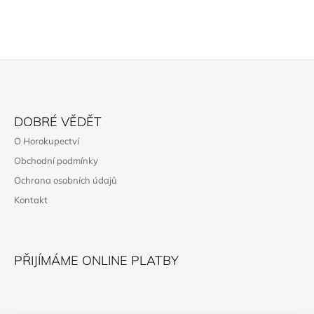
Z
Á
DOBRÉ VĚDĚT
P
O Horokupectví
A
Obchodní podmínky
T
Ochrana osobních údajů
Í
Kontakt
PŘIJÍMÁME ONLINE PLATBY