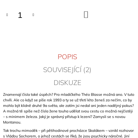
J
E
DO
M
KOŠÍKU
E
CLIMBING
IN
MANIKIA
2026
POPIS
(EVIA,
ŘECKO)
SOUVISEJÍCÍ (2)
949
Kč
DISKUZE
Znamenají čísla také úspěch? Pro mladičkého Théo Blasse možná ano. V tuto
chvíli. Ale co když se píše rok 1993 a ty se už třetí léto ženeš za nečím, co by
mohlo být klidně druhé 9a světa, ale zatím jsi nedal ani jeden nadějný pokus?
A možná tě spíše než čísla žene touha udělat svou cestu co možná nejčistěji
– s minimem železa. Jaký je správný přístup k lezení? Zamysli se s novou
Montanou.
Tak trochu mimoděk – při pětihodinové procházce Skalákem – vznikl rozhovor
s Vláďou Sochorem, o jehož cestách se říká, že jsou psychicky náročné. Jiní