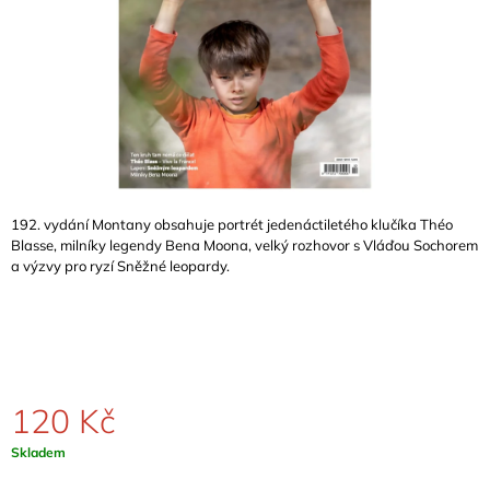
A
J
Í
T
?
192. vydání Montany obsahuje portrét jedenáctiletého klučíka Théo
Blasse, milníky legendy Bena Moona, velký rozhovor s Vláďou Sochorem
HLEDAT
a výzvy pro ryzí Sněžné leopardy.
D
O
P
O
120 Kč
R
U
Měrná
Skladem
Č
cena:
U