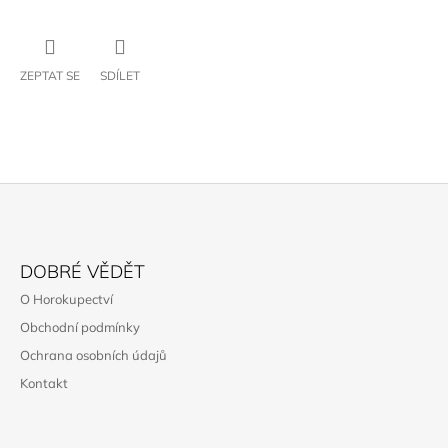
ZEPTAT SE
SDÍLET
Z
Á
DOBRÉ VĚDĚT
P
O Horokupectví
A
Obchodní podmínky
T
Ochrana osobních údajů
Í
Kontakt