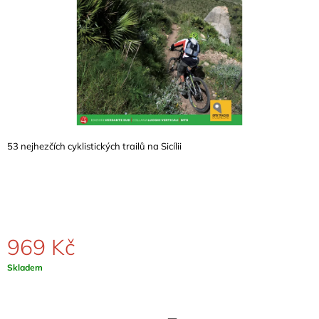
A
J
Í
T
?
53 nejhezčích cyklistických trailů na Sicílii
HLEDAT
D
O
969 Kč
P
O
Měrná
Skladem
R
cena:
U
Č
U