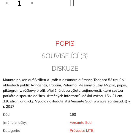
DO
J
KOŠÍKU
E
M
E
KLETTERFÜHRER
DONAUTAL
POPIS
INKL.
ZOLLERNALB
SOUVISEJÍCÍ (3)
(ÚDOLÍ
DUNAJE)
DISKUZE
899
Kč
Mountainbiken auf Sizilien Autoři: Alessandro a Franco Tedesco 53 trailů v
oblastech poblíž Agrigenta, Trapani, Palerma, Messiny a Etny. Mapka, popis,
piktogramy, výškový profil, přibližná doba výletu, zajímavosti, které cestou
potkáte a spousta dalších užitečných informací. Měkká vazba, 15 x 21 cm,
336 stran, anglicky. Vydalo nakladatelství Vesante Sud (www.versantesud.it) v
r. 2017
Kód
193
Jméno značky
:
Versante Sud
Kategorie
:
Průvodce MTB