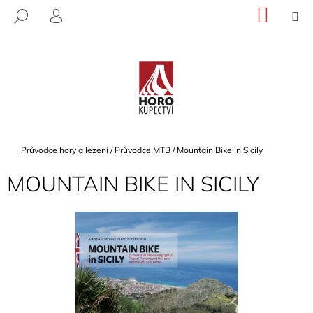
K
Přejít
NÁKU
M
HLEDAT
na
KOŠÍK
O
PŘIHLÁŠENÍ
ZPĚT
ZPĚT
obsah
Š
Í
C
K
O
P
O
T
Domů
Průvodce hory a lezení
/
Průvodce MTB
/
Mountain Bike in Sicily
Ř
MOUNTAIN BIKE IN SICILY
E
B
U
J
E
T
E
N