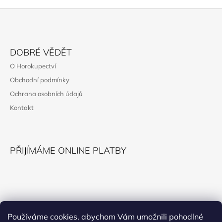
Z
Á
DOBRÉ VĚDĚT
P
O Horokupectví
A
Obchodní podmínky
T
Ochrana osobních údajů
Í
Kontakt
PŘIJÍMÁME ONLINE PLATBY
KONTAKT
Používáme cookies, abychom Vám umožnili pohodlné