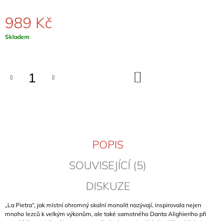
J
E
989 Kč
M
E
Měrná
Skladem
cena:
CLIMBING
IN
DO
MANIKIA
KOŠÍKU
2026
(EVIA,
ŘECKO)
949
Kč
POPIS
SOUVISEJÍCÍ (5)
DISKUZE
„La Pietra“, jak místní ohromný skalní monolit nazývají, inspirovala nejen
mnoho lezců k velkým výkonům, ale také samotného Danta Alighieriho při