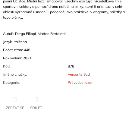
psaní Očistce. Místní lezci zmapovali všechny existující vícedélkové linie i
sportovní sektory a pomocí dronu nafotili snímky, které ti orientaci v celé
oblasti významně usnadní – podobně jako praktické piktogramy, náčrtky a
topo plánky.
Autoři: Diego Filippi, Matteo Bertolotti
Jazyk: Italština
Počet stran: 448
Rok vydání: 2021
Kód
878
Jméno značky
:
Versante Sud
Kategorie
:
Průvodce lezení
ZEPTAT SE
SDÍLET