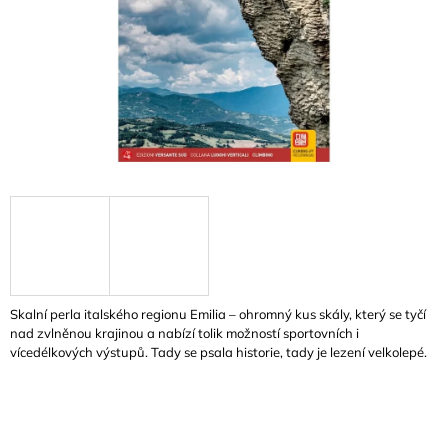
A
J
Í
T
?
HLEDAT
D
Skalní perla italského regionu Emilia – ohromný kus skály, který se tyčí
O
nad zvlněnou krajinou a nabízí tolik možností sportovních i
P
vícedélkových výstupů. Tady se psala historie, tady je lezení velkolepé.
O
R
U
Č
U