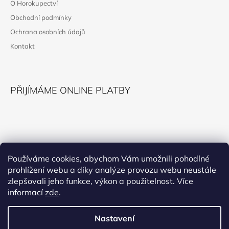
O Horokupectví
A
Obchodní podmínky
T
Ochrana osobních údajů
Í
Kontakt
PŘIJÍMÁME ONLINE PLATBY
KONTAKT
Používáme cookies, abychom Vám umožnili pohodlné
prohlížení webu a díky analýze provozu webu neustále
horokupectvi@montana.cz
zlepšovali jeho funkce, výkon a použitelnost. Více
informací
zde
.
Nastavení
Facebook