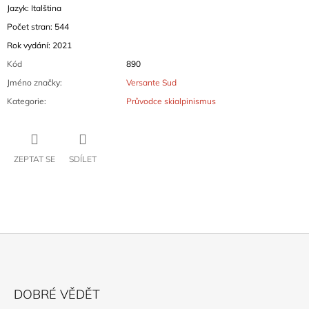
Jazyk: Italština
Počet stran: 544
Rok vydání: 2021
Kód
890
Jméno značky
:
Versante Sud
Kategorie
:
Průvodce skialpinismus
ZEPTAT SE
SDÍLET
Z
Á
DOBRÉ VĚDĚT
P