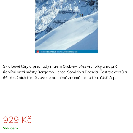
A
J
Í
T
?
Skialpové túry a přechody nitrem Orobie – přes vrcholky a napříč
HLEDAT
údolími mezi městy Bergamo, Lecco, Sondrio a Brescia. Šest traverzů a
66 okružních túr tě zavede na méně známá místa této části Alp.
D
O
P
O
R
929 Kč
U
Č
Měrná
Skladem
U