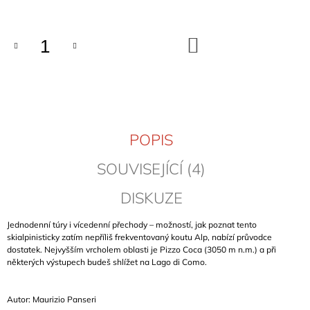
cena:
J
E
M
DO
KOŠÍKU
E
ADAMELLO
-
SKYWARD
ROUTES
(VOL.
POPIS
2)
1
SOUVISEJÍCÍ (4)
129
Kč
DISKUZE
Jednodenní túry i vícedenní přechody – možností, jak poznat tento
skialpinisticky zatím nepříliš frekventovaný koutu Alp, nabízí průvodce
dostatek. Nejvyšším vrcholem oblasti je Pizzo Coca (3050 m n.m.) a při
některých výstupech budeš shlížet na Lago di Como.
Autor: Maurizio Panseri