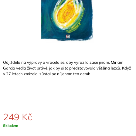
A
J
Í
T
?
Odjížděla na výpravy a vracela se, aby vyrazila zase jinam. Miriam
Garcia vedla život právě, jak by si to představovala většina lezců. Když
HLEDAT
v 27 letech zmizela, zůstal po ní jenom ten deník.
D
O
P
O
249 Kč
R
U
Měrná
Skladem
Č
cena:
U