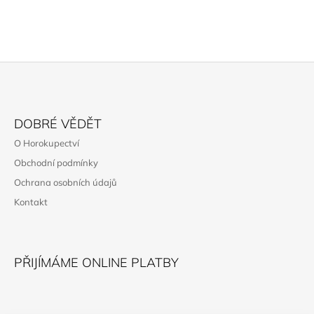
Z
Á
DOBRÉ VĚDĚT
P
O Horokupectví
A
Obchodní podmínky
T
Ochrana osobních údajů
Í
Kontakt
PŘIJÍMÁME ONLINE PLATBY