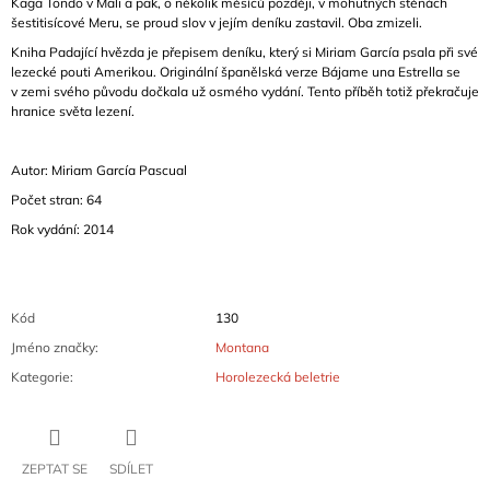
Kaga Tondo v Mali a pak, o několik měsíců později, v mohutných stěnách
šestitisícové Meru, se proud slov v jejím deníku zastavil. Oba zmizeli.
Kniha Padající hvězda je
přepisem deníku, který si Miriam García psala při své
lezecké pouti Amerikou.
Originální španělská verze Bájame una Estrella se
v zemi svého původu dočkala už osmého vydání. Tento příběh totiž překračuje
hranice světa lezení.
Autor: Miriam García Pascual
Počet stran: 64
Rok vydání: 2014
Kód
130
Jméno značky
:
Montana
Kategorie
:
Horolezecká beletrie
ZEPTAT SE
SDÍLET