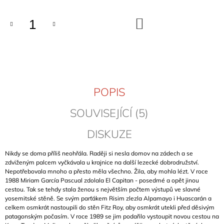
J
E
DO
M
KOŠÍKU
E
KLETTERFÜHRER
FRANKENJURA
BAND
1
POPIS
(FRANKENJURA
-
SCHWERTNER)
SOUVISEJÍCÍ (5)
1
DISKUZE
089
Kč
Nikdy se doma příliš neohřála. Raději si nesla domov na zádech a se
zdviženým palcem vyčkávala u krajnice na další lezecké dobrodružství.
Nepotřebovala mnoho a přesto měla všechno. Žila, aby mohla lézt.
V roce
1988 Miriam García Pascual zdolala El Capitan - posedmé a opět jinou
cestou. Tak se tehdy stala ženou s největším počtem výstupů ve slavné
yosemitské stěně. Se svým parťákem Risim zlezla Alpamayo i Huascarán a
celkem osmkrát nastoupili do stěn Fitz Roy, aby osmkrát utekli před děsivým
patagonským počasím. V roce 1989 se jim podařilo vystoupit novou cestou na